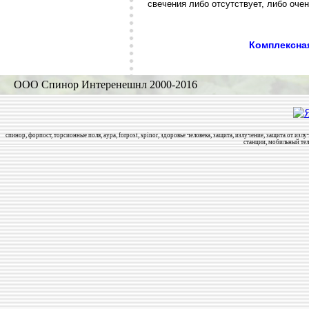
свечения либо отсутствует, либо очен
Комплексна
ООО Спинор Интеренешнл 2000-2016
спинор, форпост, торсионные поля, аура, forpost, spinor, здоровье человека, защита, излучение, защита от и
станции, мобильный тел