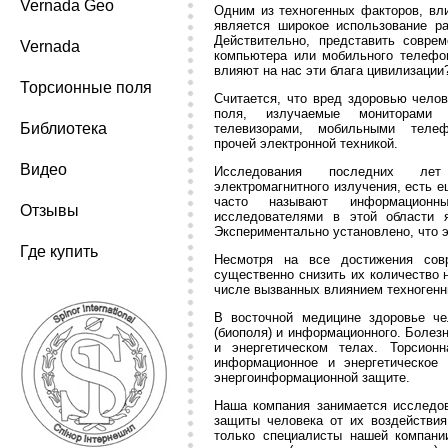
Vernada Geo
Одним из техногенных факторов, вл
является широкое использование ра
Действительно, представить совре
Vernada
компьютера или мобильного телефо
влияют на нас эти блага цивилизации
Торсионные поля
Считается, что вред здоровью челов
поля, излучаемые мониторами п
Библиотека
телевизорами, мобильными теле
прочей электронной техникой.
Видео
Исследования последних ле
электромагнитного излучения, есть е
часто называют информационны
Отзывы
исследователями в этой области я
Экспериментально установлено, что 
Где купить
Несмотря на все достижения сов
существенно снизить их количество н
числе вызванных влиянием техногенн
В восточной медицине здоровье чел
(биополя) и информационного. Болез
и энергетическом телах. Торсион
информационное и энергетическое
энергоинформационной защите.
Наша компания занимается исследов
защиты человека от их воздействия
только специалисты нашей компани